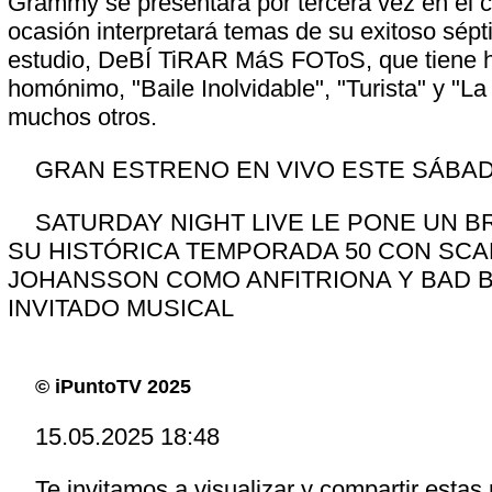
Grammy se presentará por tercera vez en el ci
ocasión interpretará temas de su exitoso sép
estudio, DeBÍ TiRAR MáS FOToS, que tiene h
homónimo, "Baile Inolvidable", "Turista" y "L
muchos otros.
GRAN ESTRENO EN VIVO ESTE SÁBAD
SATURDAY NIGHT LIVE LE PONE UN B
SU HISTÓRICA TEMPORADA 50 CON SCA
JOHANSSON COMO ANFITRIONA Y BAD
INVITADO MUSICAL
© iPuntoTV 2025
15.05.2025 18:48
Te invitamos a visualizar y compartir estas 