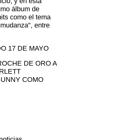
clo, y en esta
timo álbum de
its como el tema
a mudanza", entre
O 17 DE MAYO
ROCHE DE ORO A
RLETT
 BUNNY COMO
noticias